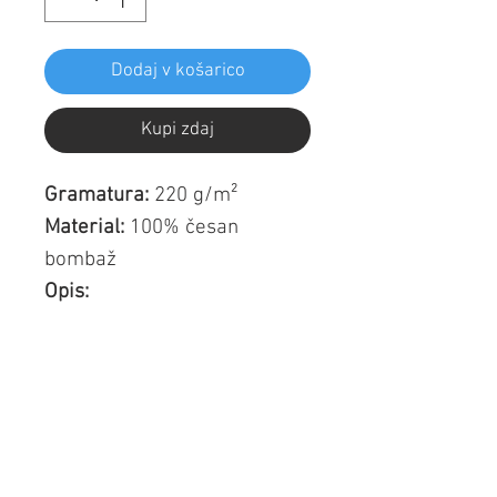
Dodaj v košarico
Kupi zdaj
Gramatura:
220 g/m²
Material:
100% česan
bombaž
Opis:
Rebrast ovratnik in
manšete
Razporek z dvema
gumboma
Zaključni dvojni šivi